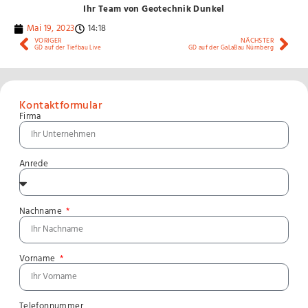
Ihr Team von Geotechnik Dunkel
Mai 19, 2023
14:18
VORIGER
NÄCHSTER
GD auf der Tiefbau Live
GD auf der GaLaBau Nürnberg
Kontaktformular
Firma
Anrede
Nachname
Vorname
Telefonnummer