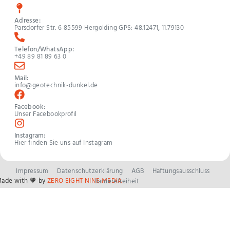
Adresse:
Parsdorfer Str. 6 85599 Hergolding GPS: 48.12471, 11.79130
Telefon/WhatsApp:
+49 89 81 89 63 0
Mail:
info@geotechnik-dunkel.de
Facebook:
Unser Facebookprofil
Instagram:
Hier finden Sie uns auf Instagram
Impressum
Datenschutzerklärung
AGB
Haftungsausschluss
ade with
🧡 by
ZERO EIGHT NINE MEDIA
Barrierefreiheit