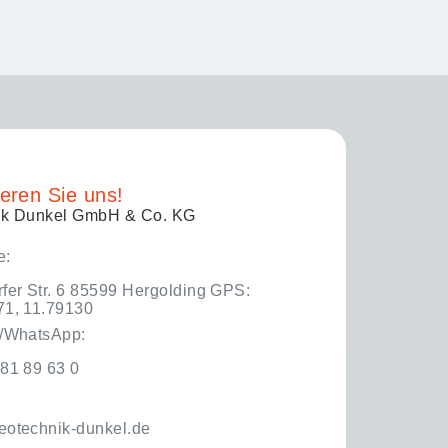
eren Sie uns!
ik Dunkel GmbH & Co. KG
e:
fer Str. 6 85599 Hergolding GPS:
71, 11.79130
n/WhatsApp:
81 89 63 0
eotechnik-dunkel.de