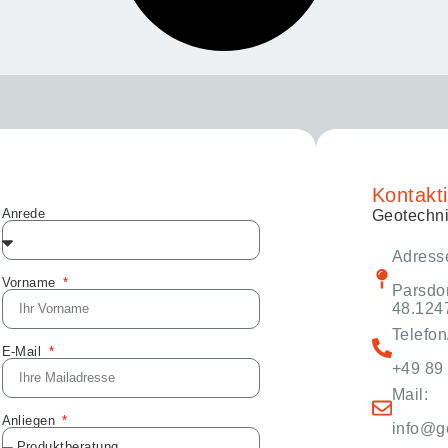
Kontakti
Anrede
Geotechn
Adress
Vorname
Parsdor
48.124
Telefo
E-Mail
+49 89 
Mail:
Anliegen
info@g