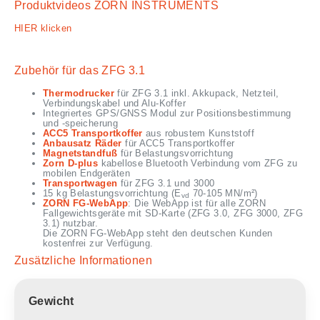
Produktvideos ZORN INSTRUMENTS
HIER klicken
Zubehör für das ZFG 3.1
Thermodrucker
für ZFG 3.1 inkl. Akkupack, Netzteil,
Verbindungskabel und Alu-Koffer
Integriertes GPS/GNSS Modul zur Positionsbestimmung
und -speicherung
ACC5 Transportkoffer
aus robustem Kunststoff
Anbausatz Räder
für ACC5 Transportkoffer
Magnetstandfuß
für Belastungsvorrichtung
Zorn D-plus
kabellose Bluetooth Verbindung vom ZFG zu
mobilen Endgeräten
Transportwagen
für ZFG 3.1 und 3000
15 kg Belastungsvorrichtung (E
70-105 MN/m²)
vd
ZORN FG-WebApp
: Die WebApp ist für alle ZORN
Fallgewichtsgeräte mit SD-Karte (ZFG 3.0, ZFG 3000, ZFG
3.1) nutzbar.
Die ZORN FG-WebApp steht den deutschen Kunden
kostenfrei zur Verfügung.
Zusätzliche Informationen
Gewicht