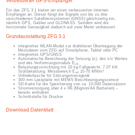
Verbesserter GPS-Empfänger
Für das ZFG 3.1 bieten wir einen verbesserten internen
Empfänger an. Dieser fängt die Signale von bis zu drei
verschiedenen Satellitensystemen (GNSS) gleichzeitig ein,
nämlich GPS, Galileo und GLONASS. Seitdem wird die
horizontale Genauigkeit dadurch auf zwei Meter verbessert.
Grundausstattung ZFG 3.1
integriertes WLAN-Modul zur drahtlosen Übertragung der
Messdaten vom ZFG auf Smartphone, Tablet oder PC
integriertes GPS/GNSS
Automatische Berechnung der Setzung (s), des s/v Wertes
und des Verformungsmoduls E
vd
Belastungsvorrichtung mit 10 kg Fallgewicht; 7,07 kN
Stoßbelastung; Messbereich E
15-70 MN/m²
vd
Volledertasche für Setzungsmessgerät
300 mm Lastplatte mit MEMS Beschleunigungssensor
SD-Karte für die Speicherung von ca. 10.000 Datensätzen
Stromversorgung über 4 x R6 (Mignon/AA Batterien) –
bereits enthalten
Schnittstelle für Drucker
Download Datenblatt