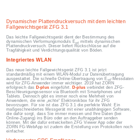
Dynamischer Plattendruckversuch mit dem leichten
Fallgewichtsgerät ZFG 3.1
Das leichte Fallgewichtsgerät dient der Bestimmung des
dynamischen Verformungsmoduls E
mittels dynamischen
vd
Plattendruckversuch. Dieser liefert Rückschlüsse auf die
Tragfähigkeit und Verdichtungsqualität von Böden.
Integriertes WLAN
Das neue leichte Fallgewichtsgerät ZFG 3.1 ist jetzt
standardmäßig mit einem WLAN-Modul zur Datenübertragung
ausgestattet. Die schnelle Online-Übertragung von E
-Messdaten
vd
wird für ZFG-Anwender immer wichtiger. 2019 hat ZORN
erfolgreich das
D-plus
eingeführt.
D-plus
verbindet den ZFG-
Beschleunigungssensor via Bluetooth mit Smartphones und
Tablets. Dennoch gibt es immer noch eine Mehrheit von
Anwendern, die eine „echte“ Elektronikbox für ihr ZFG
bevorzugen. Für sie ist das ZFG 3.1 die perfekte Wahl: Ein
maßgeschneidertes Messgerät mit einer unabhängigen Software,
die dafür sorgt, dass Sie immer messen und Ihre Daten (bei
Online-Zugang) ins Büro oder an den Auftraggeber senden
können. Mit der dafür entwickelten ZFG Viewer App oder der
ZORN FG-WebApp ist zudem die Erstellung von Protokollen noch
einfacher.