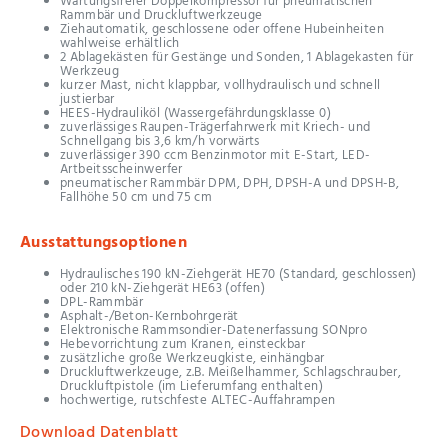
Wartungsfreier Doppelkompressor für pneumatischen
Rammbär und Druckluftwerkzeuge
Ziehautomatik, geschlossene oder offene Hubeinheiten
wahlweise erhältlich
2 Ablagekästen für Gestänge und Sonden, 1 Ablagekasten für
Werkzeug
kurzer Mast, nicht klappbar, vollhydraulisch und schnell
justierbar
HEES-Hydrauliköl (Wassergefährdungsklasse 0)
zuverlässiges Raupen-Trägerfahrwerk mit Kriech- und
Schnellgang bis 3,6 km/h vorwärts
zuverlässiger 390 ccm Benzinmotor mit E-Start, LED-
Artbeitsscheinwerfer
pneumatischer Rammbär DPM, DPH, DPSH-A und DPSH-B,
Fallhöhe 50 cm und 75 cm
Ausstattungsoptionen
Hydraulisches 190 kN-Ziehgerät HE70 (Standard, geschlossen)
oder 210 kN-Ziehgerät HE63 (offen)
DPL-Rammbär
Asphalt-/Beton-Kernbohrgerät
Elektronische Rammsondier-Datenerfassung SONpro
Hebevorrichtung zum Kranen, einsteckbar
zusätzliche große Werkzeugkiste, einhängbar
Druckluftwerkzeuge, z.B. Meißelhammer, Schlagschrauber,
Druckluftpistole (im Lieferumfang enthalten)
hochwertige, rutschfeste ALTEC-Auffahrampen
Download Datenblatt