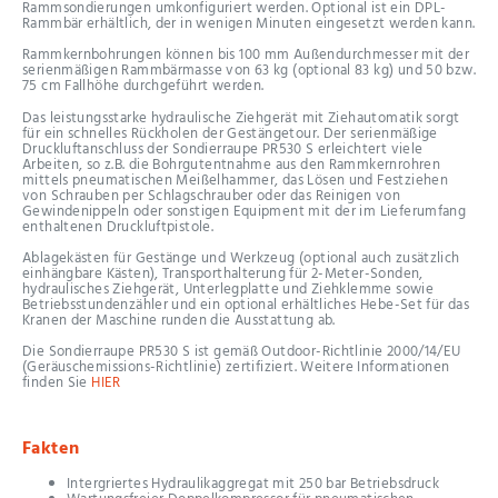
Rammsondierungen umkonfiguriert werden. Optional ist ein DPL-
Rammbär erhältlich, der in wenigen Minuten eingesetzt werden kann.
Rammkernbohrungen können bis 100 mm Außendurchmesser mit der
serienmäßigen Rammbärmasse von 63 kg (optional 83 kg) und 50 bzw.
75 cm Fallhöhe durchgeführt werden.
Das leistungsstarke hydraulische Ziehgerät mit Ziehautomatik sorgt
für ein schnelles Rückholen der Gestängetour. Der serienmäßige
Druckluftanschluss der Sondierraupe PR530 S erleichtert viele
Arbeiten, so z.B. die Bohrgutentnahme aus den Rammkernrohren
mittels pneumatischen Meißelhammer, das Lösen und Festziehen
von Schrauben per Schlagschrauber oder das Reinigen von
Gewindenippeln oder sonstigen Equipment mit der im Lieferumfang
enthaltenen Druckluftpistole.
Ablagekästen für Gestänge und Werkzeug (optional auch zusätzlich
einhängbare Kästen), Transporthalterung für 2-Meter-Sonden,
hydraulisches Ziehgerät, Unterlegplatte und Ziehklemme sowie
Betriebsstundenzähler und ein optional erhältliches Hebe-Set für das
Kranen der Maschine runden die Ausstattung ab.
Die Sondierraupe PR530 S ist gemäß Outdoor-Richtlinie 2000/14/EU
(Geräuschemissions-Richtlinie) zertifiziert. Weitere Informationen
finden Sie
HIER
Fakten
Intergriertes Hydraulikaggregat mit 250 bar Betriebsdruck